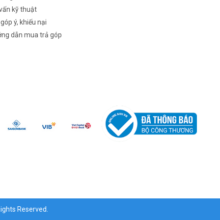
vấn kỹ thuật
 góp ý, khiếu nại
ng dẫn mua trả góp
ghts Reserved.