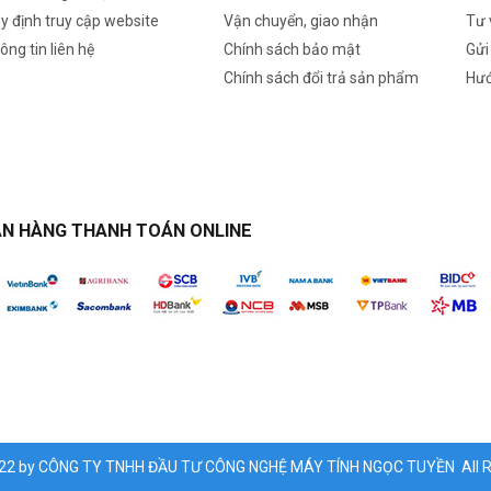
y định truy cập website
Vận chuyển, giao nhận
Tư 
ông tin liên hệ
Chính sách bảo mật
Gửi
Chính sách đổi trả sản phẩm
Hướ
N HÀNG THANH TOÁN ONLINE
022 by CÔNG TY TNHH ĐẦU TƯ CÔNG NGHỆ MÁY TÍNH NGỌC TUYỀN All Ri