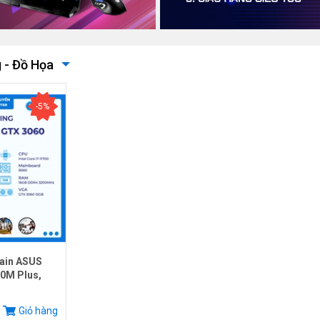
 - Đồ Họa
-5%
ain ASUS
0M Plus,
.
Giỏ hàng