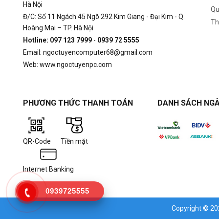
Hà Nội
Qu
Đ/C: Số 11 Ngách 45 Ngõ 292 Kim Giang - Đại Kim - Q.
Th
Hoàng Mai – TP. Hà Nội
Hotline: 097 123 7999
-
0939 72 5555
Email: ngoctuyencomputer68@gmail.com
Web: www.ngoctuyenpc.com
PHƯƠNG THỨC THANH TOÁN
DANH SÁCH NGÂ
QR-Code
Tiền mặt
Internet Banking
0939725555
Copyright © 2