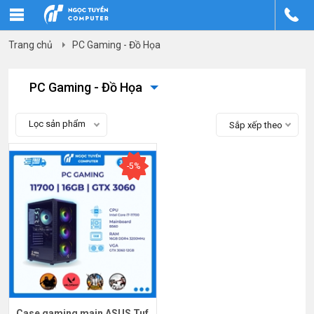
Trang chủ
PC Gaming - Đồ Họa
PC Gaming - Đồ Họa
Lọc sản phẩm
Sắp xếp theo
-5%
Case gaming main ASUS Tuf