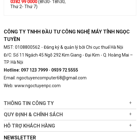
0382 99 0000
(8h30- 18h30,
Thứ 2- Thứ 7)
CÔNG TY TNHH ĐẦU TƯ CÔNG NGHỆ MÁY TÍNH NGỌC
TUYỀN
MST: 0108800562
- Đăng ký & quản lý bởi Chi cục thuế Hà Nội
Đ/C: Số 11 Ngách 45 Ngõ 292 Kim Giang - Đại Kim - Q. Hoàng Mai –
TP. Hà Nội
Hotline: 097 123 7999
-
0939 72 5555
Email: ngoctuyencomputer68@gmail.com
Web: www.ngoctuyenpc.com
THÔNG TIN CÔNG TY
+
QUY ĐỊNH & CHÍNH SÁCH
+
HỖ TRỢ KHÁCH HÀNG
+
NEWSLETTER