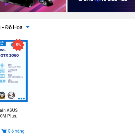
 - Đồ Họa
-5%
ain ASUS
0M Plus,
.
Giỏ hàng