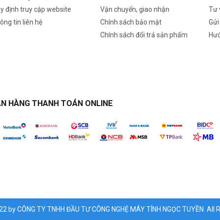
y định truy cập website
Vận chuyển, giao nhận
Tư 
ông tin liên hệ
Chính sách bảo mật
Gửi
Chính sách đổi trả sản phẩm
Hướ
N HÀNG THANH TOÁN ONLINE
022 by CÔNG TY TNHH ĐẦU TƯ CÔNG NGHỆ MÁY TÍNH NGỌC TUYỀN All Ri