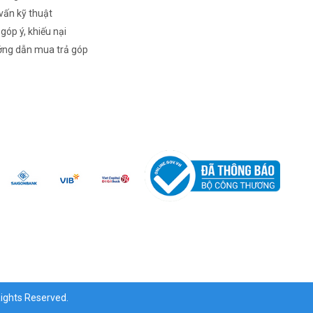
vấn kỹ thuật
 góp ý, khiếu nại
ng dẫn mua trả góp
ghts Reserved.