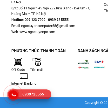
Hà Nội
Qu
Đ/C: Số 11 Ngách 45 Ngõ 292 Kim Giang - Đại Kim - Q.
Th
Hoàng Mai – TP. Hà Nội
Hotline: 097 123 7999
-
0939 72 5555
Email: ngoctuyencomputer68@gmail.com
Web: www.ngoctuyenpc.com
PHƯƠNG THỨC THANH TOÁN
DANH SÁCH NGÂ
QR-Code
Tiền mặt
Internet Banking
0939725555
Copyright © 2