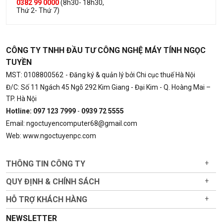
0382 99 0000
(8h30- 18h30,
Thứ 2- Thứ 7)
CÔNG TY TNHH ĐẦU TƯ CÔNG NGHỆ MÁY TÍNH NGỌC
TUYỀN
MST: 0108800562
- Đăng ký & quản lý bởi Chi cục thuế Hà Nội
Đ/C: Số 11 Ngách 45 Ngõ 292 Kim Giang - Đại Kim - Q. Hoàng Mai –
TP. Hà Nội
Hotline: 097 123 7999
-
0939 72 5555
Email: ngoctuyencomputer68@gmail.com
Web: www.ngoctuyenpc.com
THÔNG TIN CÔNG TY
+
QUY ĐỊNH & CHÍNH SÁCH
+
HỖ TRỢ KHÁCH HÀNG
+
NEWSLETTER