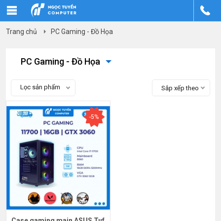
Trang chủ
PC Gaming - Đồ Họa
PC Gaming - Đồ Họa
Lọc sản phẩm
Sắp xếp theo
-5%
Case gaming main ASUS Tuf