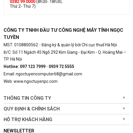
0382 99 0000
(8h30- 18h30,
Thứ 2- Thứ 7)
CÔNG TY TNHH ĐẦU TƯ CÔNG NGHỆ MÁY TÍNH NGỌC
TUYỀN
MST: 0108800562
- Đăng ký & quản lý bởi Chi cục thuế Hà Nội
Đ/C: Số 11 Ngách 45 Ngõ 292 Kim Giang - Đại Kim - Q. Hoàng Mai –
TP. Hà Nội
Hotline: 097 123 7999
-
0939 72 5555
Email: ngoctuyencomputer68@gmail.com
Web: www.ngoctuyenpc.com
THÔNG TIN CÔNG TY
+
QUY ĐỊNH & CHÍNH SÁCH
+
HỖ TRỢ KHÁCH HÀNG
+
NEWSLETTER