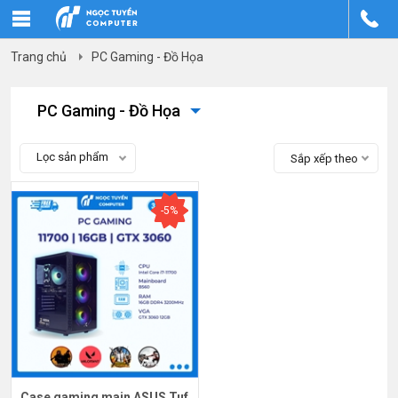
Trang chủ
PC Gaming - Đồ Họa
PC Gaming - Đồ Họa
Lọc sản phẩm
Sắp xếp theo
-5%
Case gaming main ASUS Tuf