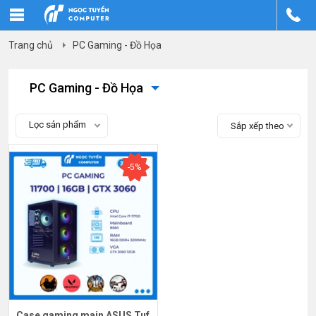
Trang chủ
PC Gaming - Đồ Họa
PC Gaming - Đồ Họa
Lọc sản phẩm
Sắp xếp theo
-5%
Case gaming main ASUS Tuf