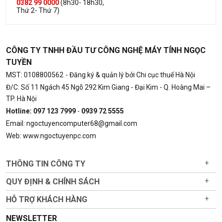
0382 99 0000
(8h30- 18h30,
Thứ 2- Thứ 7)
CÔNG TY TNHH ĐẦU TƯ CÔNG NGHỆ MÁY TÍNH NGỌC
TUYỀN
MST: 0108800562
- Đăng ký & quản lý bởi Chi cục thuế Hà Nội
Đ/C: Số 11 Ngách 45 Ngõ 292 Kim Giang - Đại Kim - Q. Hoàng Mai –
TP. Hà Nội
Hotline: 097 123 7999
-
0939 72 5555
Email: ngoctuyencomputer68@gmail.com
Web: www.ngoctuyenpc.com
THÔNG TIN CÔNG TY
+
QUY ĐỊNH & CHÍNH SÁCH
+
HỖ TRỢ KHÁCH HÀNG
+
NEWSLETTER