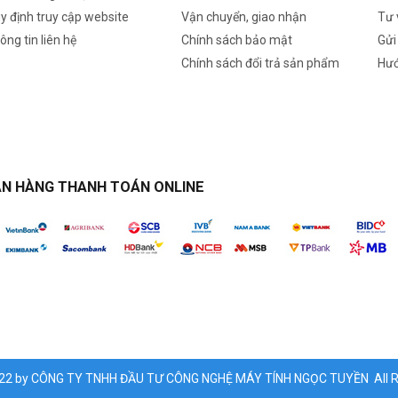
y định truy cập website
Vận chuyển, giao nhận
Tư 
ông tin liên hệ
Chính sách bảo mật
Gửi
Chính sách đổi trả sản phẩm
Hướ
N HÀNG THANH TOÁN ONLINE
022 by CÔNG TY TNHH ĐẦU TƯ CÔNG NGHỆ MÁY TÍNH NGỌC TUYỀN All Ri