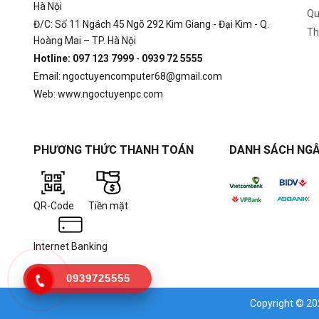
Hà Nội
Qu
Đ/C: Số 11 Ngách 45 Ngõ 292 Kim Giang - Đại Kim - Q.
Th
Hoàng Mai – TP. Hà Nội
Hotline: 097 123 7999
-
0939 72 5555
Email: ngoctuyencomputer68@gmail.com
Web: www.ngoctuyenpc.com
PHƯƠNG THỨC THANH TOÁN
DANH SÁCH NGÂ
QR-Code
Tiền mặt
Internet Banking
0939725555
Copyright © 2