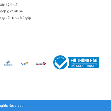
vấn kỹ thuật
 góp ý, khiếu nại
ng dẫn mua trả góp
ghts Reserved.