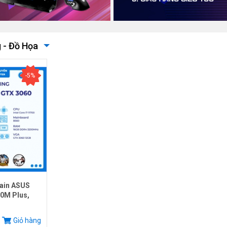
 - Đồ Họa
-5%
ain ASUS
0M Plus,
.
Giỏ hàng