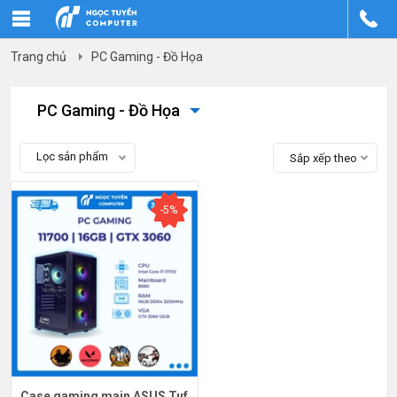
Trang chủ
PC Gaming - Đồ Họa
PC Gaming - Đồ Họa
Lọc sản phẩm
Sắp xếp theo
-5%
Case gaming main ASUS Tuf