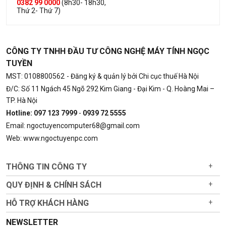
0382 99 0000
(8h30- 18h30,
Thứ 2- Thứ 7)
CÔNG TY TNHH ĐẦU TƯ CÔNG NGHỆ MÁY TÍNH NGỌC
TUYỀN
MST: 0108800562
- Đăng ký & quản lý bởi Chi cục thuế Hà Nội
Đ/C: Số 11 Ngách 45 Ngõ 292 Kim Giang - Đại Kim - Q. Hoàng Mai –
TP. Hà Nội
Hotline: 097 123 7999
-
0939 72 5555
Email: ngoctuyencomputer68@gmail.com
Web: www.ngoctuyenpc.com
THÔNG TIN CÔNG TY
+
QUY ĐỊNH & CHÍNH SÁCH
+
HỖ TRỢ KHÁCH HÀNG
+
NEWSLETTER