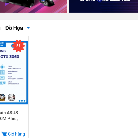
 - Đồ Họa
-5%
ain ASUS
0M Plus,
.
Giỏ hàng