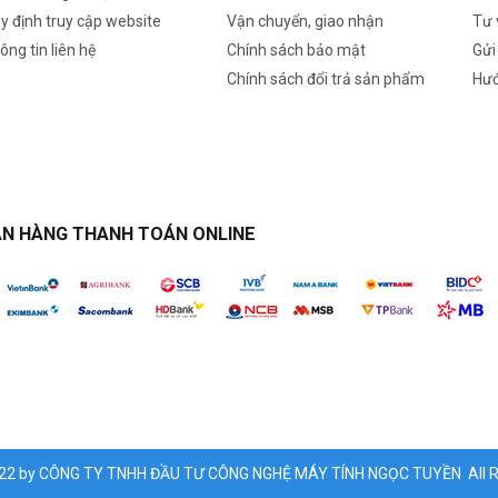
y định truy cập website
Vận chuyển, giao nhận
Tư 
ông tin liên hệ
Chính sách bảo mật
Gửi
Chính sách đổi trả sản phẩm
Hướ
N HÀNG THANH TOÁN ONLINE
022 by CÔNG TY TNHH ĐẦU TƯ CÔNG NGHỆ MÁY TÍNH NGỌC TUYỀN All Ri