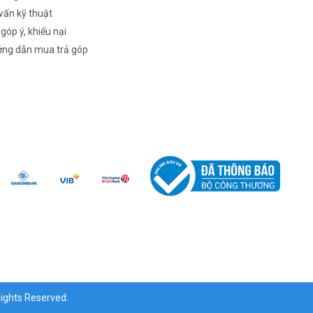
vấn kỹ thuật
 góp ý, khiếu nại
ng dẫn mua trả góp
ghts Reserved.