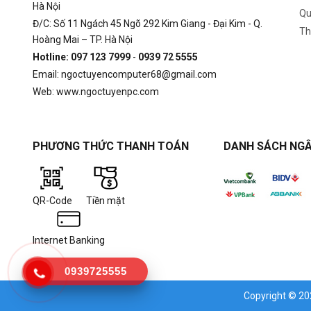
Hà Nội
Qu
Đ/C: Số 11 Ngách 45 Ngõ 292 Kim Giang - Đại Kim - Q.
Th
Hoàng Mai – TP. Hà Nội
Hotline: 097 123 7999
-
0939 72 5555
Email: ngoctuyencomputer68@gmail.com
Web: www.ngoctuyenpc.com
PHƯƠNG THỨC THANH TOÁN
DANH SÁCH NGÂ
QR-Code
Tiền mặt
Internet Banking
0939725555
Copyright © 2