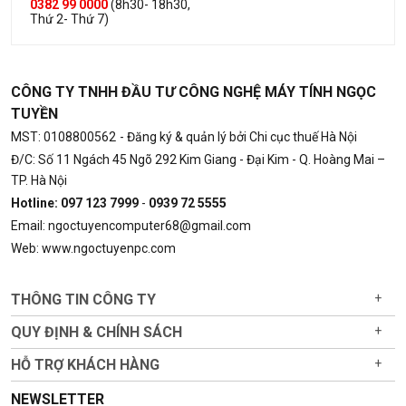
0382 99 0000
(8h30- 18h30,
Thứ 2- Thứ 7)
CÔNG TY TNHH ĐẦU TƯ CÔNG NGHỆ MÁY TÍNH NGỌC
TUYỀN
MST: 0108800562
- Đăng ký & quản lý bởi Chi cục thuế Hà Nội
Đ/C: Số 11 Ngách 45 Ngõ 292 Kim Giang - Đại Kim - Q. Hoàng Mai –
TP. Hà Nội
Hotline: 097 123 7999
-
0939 72 5555
Email: ngoctuyencomputer68@gmail.com
Web: www.ngoctuyenpc.com
THÔNG TIN CÔNG TY
+
QUY ĐỊNH & CHÍNH SÁCH
+
HỖ TRỢ KHÁCH HÀNG
+
NEWSLETTER