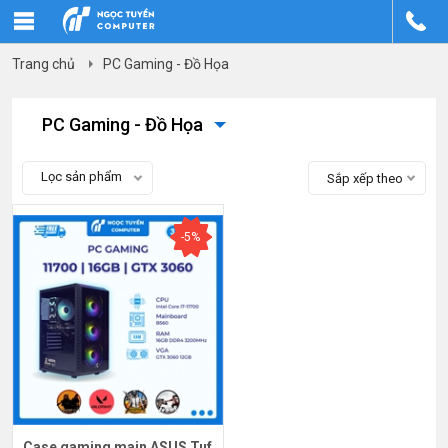
Trang chủ
PC Gaming - Đồ Họa
PC Gaming - Đồ Họa
Lọc sản phẩm
Sắp xếp theo
-5%
Case gaming main ASUS Tuf