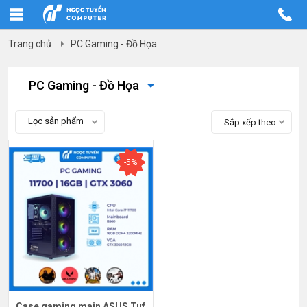
Trang chủ
PC Gaming - Đồ Họa
PC Gaming - Đồ Họa
Lọc sản phẩm
Sắp xếp theo
-5%
Case gaming main ASUS Tuf