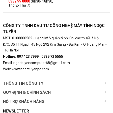
0382 99 0000
(8h30- 18h30,
Thứ 2- Thứ 7)
CÔNG TY TNHH ĐẦU TƯ CÔNG NGHỆ MÁY TÍNH NGỌC
TUYỀN
MST: 0108800562
- Đăng ký & quản lý bởi Chi cục thuế Hà Nội
Đ/C: Số 11 Ngách 45 Ngõ 292 Kim Giang - Đại Kim - Q. Hoàng Mai –
TP. Hà Nội
Hotline: 097 123 7999
-
0939 72 5555
Email: ngoctuyencomputer68@gmail.com
Web: www.ngoctuyenpc.com
THÔNG TIN CÔNG TY
+
QUY ĐỊNH & CHÍNH SÁCH
+
HỖ TRỢ KHÁCH HÀNG
+
NEWSLETTER