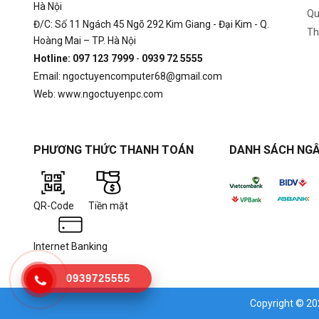
Hà Nội
Qu
Đ/C: Số 11 Ngách 45 Ngõ 292 Kim Giang - Đại Kim - Q.
Th
Hoàng Mai – TP. Hà Nội
Hotline: 097 123 7999
-
0939 72 5555
Email: ngoctuyencomputer68@gmail.com
Web: www.ngoctuyenpc.com
PHƯƠNG THỨC THANH TOÁN
DANH SÁCH NGÂ
QR-Code
Tiền mặt
Internet Banking
0939725555
Copyright © 2