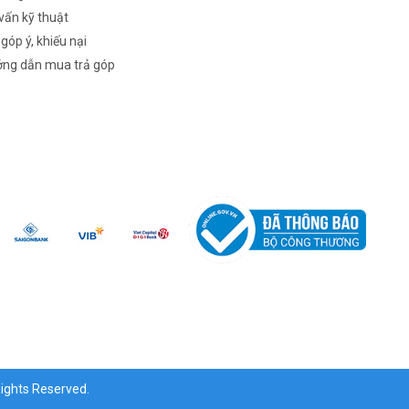
vấn kỹ thuật
 góp ý, khiếu nại
ng dẫn mua trả góp
ghts Reserved.