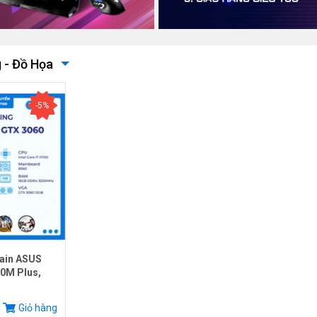
 - Đồ Họa
-5%
ain ASUS
0M Plus,
.
Giỏ hàng