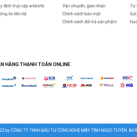
y định truy cập website
Vận chuyển, giao nhận
Tư 
ông tin liên hệ
Chính sách bảo mật
Gửi
Chính sách đổi trả sản phẩm
Hướ
N HÀNG THANH TOÁN ONLINE
022 by CÔNG TY TNHH ĐẦU TƯ CÔNG NGHỆ MÁY TÍNH NGỌC TUYỀN All Ri