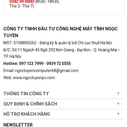
0382 99 0000
(8h30- 18h30,
Thứ 2- Thứ 7)
CÔNG TY TNHH ĐẦU TƯ CÔNG NGHỆ MÁY TÍNH NGỌC
TUYỀN
MST: 0108800562
- Đăng ký & quản lý bởi Chi cục thuế Hà Nội
Đ/C: Số 11 Ngách 45 Ngõ 292 Kim Giang - Đại Kim - Q. Hoàng Mai –
TP. Hà Nội
Hotline: 097 123 7999
-
0939 72 5555
Email: ngoctuyencomputer68@gmail.com
Web: www.ngoctuyenpc.com
THÔNG TIN CÔNG TY
+
QUY ĐỊNH & CHÍNH SÁCH
+
HỖ TRỢ KHÁCH HÀNG
+
NEWSLETTER