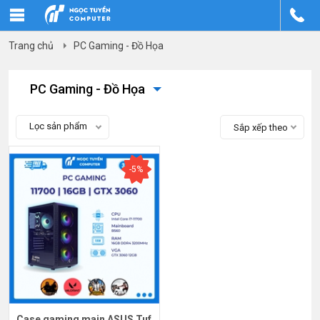
Trang chủ
PC Gaming - Đồ Họa
PC Gaming - Đồ Họa
Lọc sản phẩm
Sắp xếp theo
-5%
Case gaming main ASUS Tuf