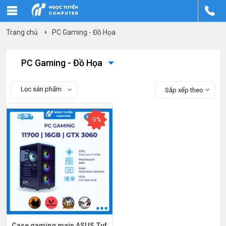
Trang chủ
PC Gaming - Đồ Họa
PC Gaming - Đồ Họa
Lọc sản phẩm
Sắp xếp theo
-5%
Case gaming main ASUS Tuf