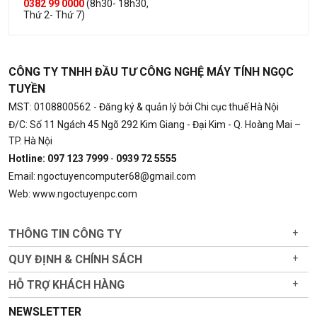
0382 99 0000
(8h30- 18h30,
Thứ 2- Thứ 7)
CÔNG TY TNHH ĐẦU TƯ CÔNG NGHỆ MÁY TÍNH NGỌC
TUYỀN
MST: 0108800562
- Đăng ký & quản lý bởi Chi cục thuế Hà Nội
Đ/C: Số 11 Ngách 45 Ngõ 292 Kim Giang - Đại Kim - Q. Hoàng Mai –
TP. Hà Nội
Hotline: 097 123 7999
-
0939 72 5555
Email: ngoctuyencomputer68@gmail.com
Web: www.ngoctuyenpc.com
THÔNG TIN CÔNG TY
+
QUY ĐỊNH & CHÍNH SÁCH
+
HỖ TRỢ KHÁCH HÀNG
+
NEWSLETTER