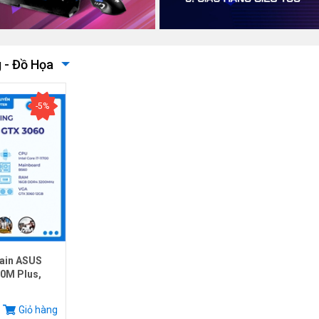
 - Đồ Họa
-5%
ain ASUS
0M Plus,
.
Giỏ hàng