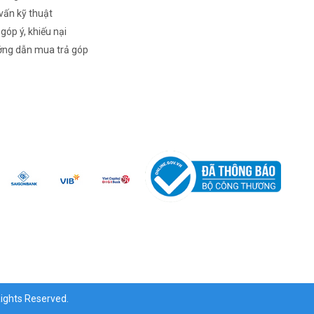
vấn kỹ thuật
 góp ý, khiếu nại
ng dẫn mua trả góp
ghts Reserved.