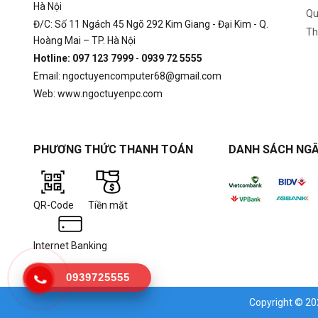
Hà Nội
Qu
Đ/C: Số 11 Ngách 45 Ngõ 292 Kim Giang - Đại Kim - Q.
Th
Hoàng Mai – TP. Hà Nội
Hotline: 097 123 7999
-
0939 72 5555
Email: ngoctuyencomputer68@gmail.com
Web: www.ngoctuyenpc.com
PHƯƠNG THỨC THANH TOÁN
DANH SÁCH NGÂ
QR-Code
Tiền mặt
Internet Banking
0939725555
Copyright © 2