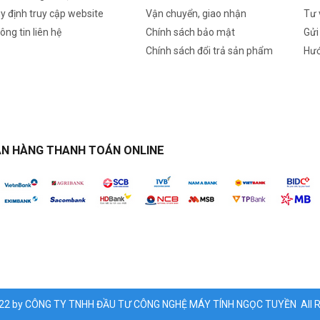
y định truy cập website
Vận chuyển, giao nhận
Tư 
ông tin liên hệ
Chính sách bảo mật
Gửi
Chính sách đổi trả sản phẩm
Hướ
N HÀNG THANH TOÁN ONLINE
022 by CÔNG TY TNHH ĐẦU TƯ CÔNG NGHỆ MÁY TÍNH NGỌC TUYỀN All Ri