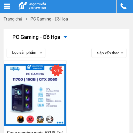
Trang chủ
PC Gaming - Đồ Họa
PC Gaming - Đồ Họa
Lọc sản phẩm
Sắp xếp theo
-5%
Case gaming main ASUS Tuf