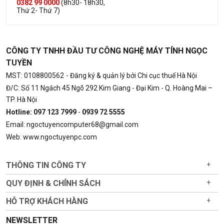
0382 99 0000
(8h30- 18h30,
Thứ 2- Thứ 7)
CÔNG TY TNHH ĐẦU TƯ CÔNG NGHỆ MÁY TÍNH NGỌC
TUYỀN
MST: 0108800562
- Đăng ký & quản lý bởi Chi cục thuế Hà Nội
Đ/C: Số 11 Ngách 45 Ngõ 292 Kim Giang - Đại Kim - Q. Hoàng Mai –
TP. Hà Nội
Hotline: 097 123 7999
-
0939 72 5555
Email: ngoctuyencomputer68@gmail.com
Web: www.ngoctuyenpc.com
THÔNG TIN CÔNG TY
+
QUY ĐỊNH & CHÍNH SÁCH
+
HỖ TRỢ KHÁCH HÀNG
+
NEWSLETTER