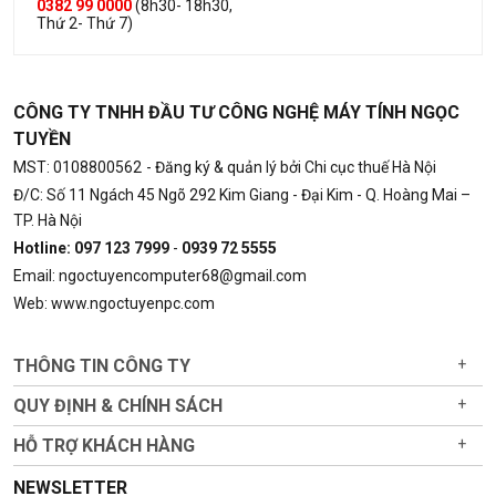
0382 99 0000
(8h30- 18h30,
Thứ 2- Thứ 7)
CÔNG TY TNHH ĐẦU TƯ CÔNG NGHỆ MÁY TÍNH NGỌC
TUYỀN
MST: 0108800562
- Đăng ký & quản lý bởi Chi cục thuế Hà Nội
Đ/C: Số 11 Ngách 45 Ngõ 292 Kim Giang - Đại Kim - Q. Hoàng Mai –
TP. Hà Nội
Hotline: 097 123 7999
-
0939 72 5555
Email: ngoctuyencomputer68@gmail.com
Web: www.ngoctuyenpc.com
THÔNG TIN CÔNG TY
+
QUY ĐỊNH & CHÍNH SÁCH
+
HỖ TRỢ KHÁCH HÀNG
+
NEWSLETTER