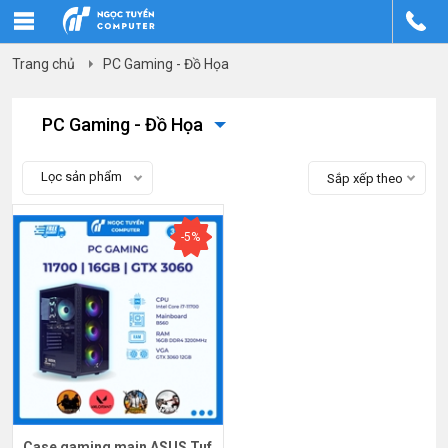
Trang chủ
PC Gaming - Đồ Họa
PC Gaming - Đồ Họa
Lọc sản phẩm
Sắp xếp theo
-5%
Case gaming main ASUS Tuf