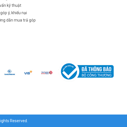
vấn kỹ thuật
 góp ý, khiếu nại
ng dẫn mua trả góp
ghts Reserved.