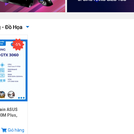
 - Đồ Họa
-5%
ain ASUS
0M Plus,
.
Giỏ hàng