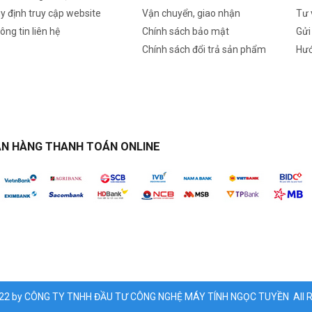
y định truy cập website
Vận chuyển, giao nhận
Tư 
ông tin liên hệ
Chính sách bảo mật
Gửi
Chính sách đổi trả sản phẩm
Hướ
N HÀNG THANH TOÁN ONLINE
022 by CÔNG TY TNHH ĐẦU TƯ CÔNG NGHỆ MÁY TÍNH NGỌC TUYỀN All Ri