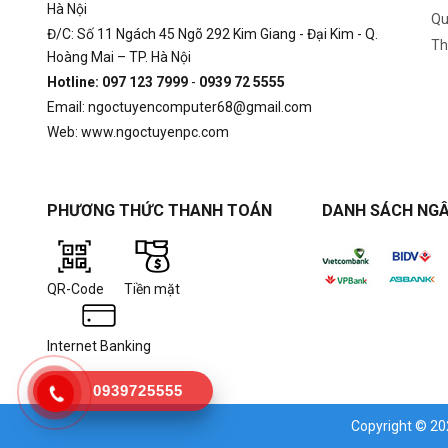
Hà Nội
Qu
Đ/C: Số 11 Ngách 45 Ngõ 292 Kim Giang - Đại Kim - Q.
Th
Hoàng Mai – TP. Hà Nội
Hotline: 097 123 7999
-
0939 72 5555
Email: ngoctuyencomputer68@gmail.com
Web: www.ngoctuyenpc.com
PHƯƠNG THỨC THANH TOÁN
DANH SÁCH NGÂ
QR-Code
Tiền mặt
Internet Banking
0939725555
Copyright © 2