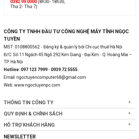
0382 99 0000
(8h30- 18h30,
Thứ 2- Thứ 7)
CÔNG TY TNHH ĐẦU TƯ CÔNG NGHỆ MÁY TÍNH NGỌC
TUYỀN
MST: 0108800562
- Đăng ký & quản lý bởi Chi cục thuế Hà Nội
Đ/C: Số 11 Ngách 45 Ngõ 292 Kim Giang - Đại Kim - Q. Hoàng Mai –
TP. Hà Nội
Hotline: 097 123 7999
-
0939 72 5555
Email: ngoctuyencomputer68@gmail.com
Web: www.ngoctuyenpc.com
THÔNG TIN CÔNG TY
+
QUY ĐỊNH & CHÍNH SÁCH
+
HỖ TRỢ KHÁCH HÀNG
+
NEWSLETTER