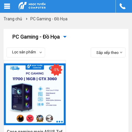
Trang chủ
PC Gaming - Đồ Họa
PC Gaming - Đồ Họa
Lọc sản phẩm
Sắp xếp theo
-5%
Case gaming main ASUS Tuf