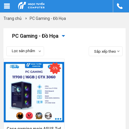
Trang chủ
PC Gaming - Đồ Họa
PC Gaming - Đồ Họa
Lọc sản phẩm
Sắp xếp theo
-5%
Case gaming main ASUS Tuf