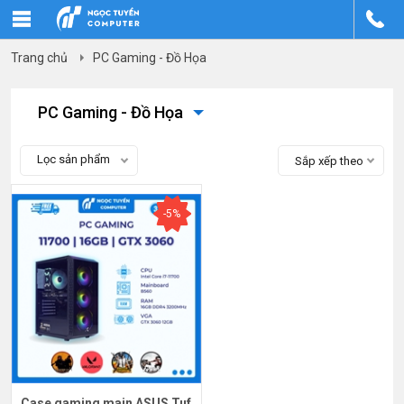
Trang chủ
PC Gaming - Đồ Họa
PC Gaming - Đồ Họa
Lọc sản phẩm
Sắp xếp theo
-5%
Case gaming main ASUS Tuf