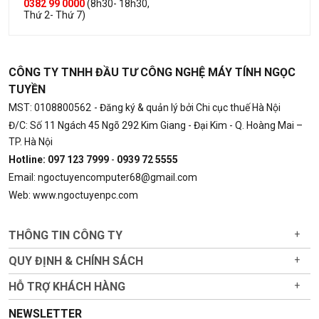
0382 99 0000
(8h30- 18h30,
Thứ 2- Thứ 7)
CÔNG TY TNHH ĐẦU TƯ CÔNG NGHỆ MÁY TÍNH NGỌC
TUYỀN
MST: 0108800562
- Đăng ký & quản lý bởi Chi cục thuế Hà Nội
Đ/C: Số 11 Ngách 45 Ngõ 292 Kim Giang - Đại Kim - Q. Hoàng Mai –
TP. Hà Nội
Hotline: 097 123 7999
-
0939 72 5555
Email: ngoctuyencomputer68@gmail.com
Web: www.ngoctuyenpc.com
THÔNG TIN CÔNG TY
+
QUY ĐỊNH & CHÍNH SÁCH
+
HỖ TRỢ KHÁCH HÀNG
+
NEWSLETTER