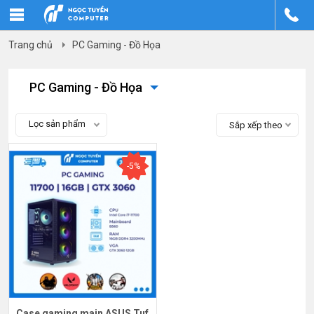
Trang chủ
PC Gaming - Đồ Họa
PC Gaming - Đồ Họa
Lọc sản phẩm
Sắp xếp theo
-5%
Case gaming main ASUS Tuf