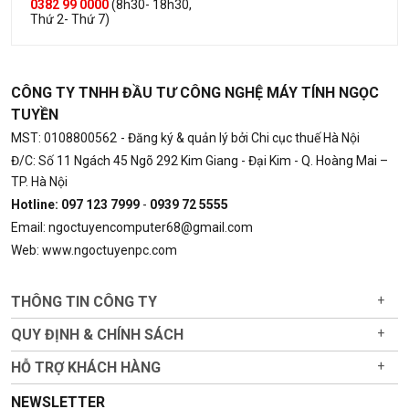
0382 99 0000
(8h30- 18h30,
Thứ 2- Thứ 7)
CÔNG TY TNHH ĐẦU TƯ CÔNG NGHỆ MÁY TÍNH NGỌC
TUYỀN
MST: 0108800562
- Đăng ký & quản lý bởi Chi cục thuế Hà Nội
Đ/C: Số 11 Ngách 45 Ngõ 292 Kim Giang - Đại Kim - Q. Hoàng Mai –
TP. Hà Nội
Hotline: 097 123 7999
-
0939 72 5555
Email: ngoctuyencomputer68@gmail.com
Web: www.ngoctuyenpc.com
THÔNG TIN CÔNG TY
+
QUY ĐỊNH & CHÍNH SÁCH
+
HỖ TRỢ KHÁCH HÀNG
+
NEWSLETTER