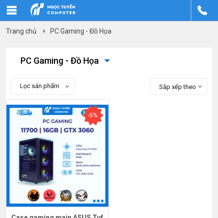
Trang chủ
PC Gaming - Đồ Họa
PC Gaming - Đồ Họa
Lọc sản phẩm
Sắp xếp theo
-5%
Case gaming main ASUS Tuf