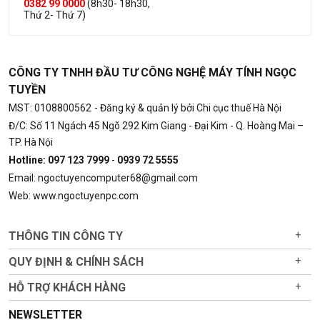
0382 99 0000
(8h30- 18h30,
Thứ 2- Thứ 7)
CÔNG TY TNHH ĐẦU TƯ CÔNG NGHỆ MÁY TÍNH NGỌC
TUYỀN
MST: 0108800562
- Đăng ký & quản lý bởi Chi cục thuế Hà Nội
Đ/C: Số 11 Ngách 45 Ngõ 292 Kim Giang - Đại Kim - Q. Hoàng Mai –
TP. Hà Nội
Hotline: 097 123 7999
-
0939 72 5555
Email: ngoctuyencomputer68@gmail.com
Web: www.ngoctuyenpc.com
THÔNG TIN CÔNG TY
+
QUY ĐỊNH & CHÍNH SÁCH
+
HỖ TRỢ KHÁCH HÀNG
+
NEWSLETTER