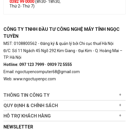
0382 99 0000
(8h30- 18h30,
Thứ 2- Thứ 7)
CÔNG TY TNHH ĐẦU TƯ CÔNG NGHỆ MÁY TÍNH NGỌC
TUYỀN
MST: 0108800562
- Đăng ký & quản lý bởi Chi cục thuế Hà Nội
Đ/C: Số 11 Ngách 45 Ngõ 292 Kim Giang - Đại Kim - Q. Hoàng Mai –
TP. Hà Nội
Hotline: 097 123 7999
-
0939 72 5555
Email: ngoctuyencomputer68@gmail.com
Web: www.ngoctuyenpc.com
THÔNG TIN CÔNG TY
+
QUY ĐỊNH & CHÍNH SÁCH
+
HỖ TRỢ KHÁCH HÀNG
+
NEWSLETTER