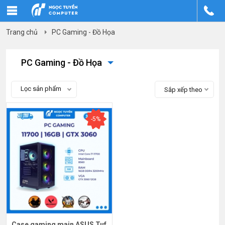
Trang chủ
PC Gaming - Đồ Họa
PC Gaming - Đồ Họa
Lọc sản phẩm
Sắp xếp theo
-5%
Case gaming main ASUS Tuf