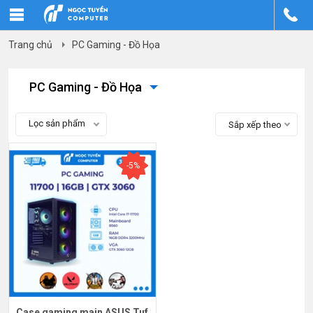
Trang chủ
PC Gaming - Đồ Họa
PC Gaming - Đồ Họa
Lọc sản phẩm
Sắp xếp theo
-5%
Case gaming main ASUS Tuf