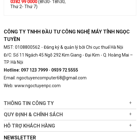
0382 99 0000
(8h30- 18h30,
Thứ 2- Thứ 7)
CÔNG TY TNHH ĐẦU TƯ CÔNG NGHỆ MÁY TÍNH NGỌC
TUYỀN
MST: 0108800562
- Đăng ký & quản lý bởi Chi cục thuế Hà Nội
Đ/C: Số 11 Ngách 45 Ngõ 292 Kim Giang - Đại Kim - Q. Hoàng Mai –
TP. Hà Nội
Hotline: 097 123 7999
-
0939 72 5555
Email: ngoctuyencomputer68@gmail.com
Web: www.ngoctuyenpc.com
THÔNG TIN CÔNG TY
+
QUY ĐỊNH & CHÍNH SÁCH
+
HỖ TRỢ KHÁCH HÀNG
+
NEWSLETTER