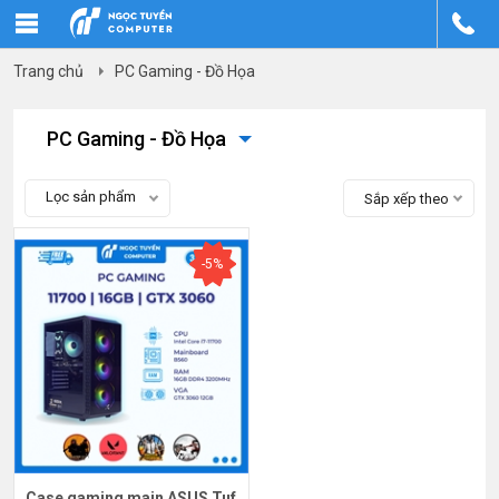
Trang chủ
PC Gaming - Đồ Họa
PC Gaming - Đồ Họa
Lọc sản phẩm
Sắp xếp theo
-5%
Case gaming main ASUS Tuf