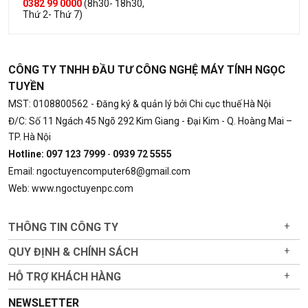
0382 99 0000
(8h30- 18h30,
Thứ 2- Thứ 7)
CÔNG TY TNHH ĐẦU TƯ CÔNG NGHỆ MÁY TÍNH NGỌC
TUYỀN
MST: 0108800562
- Đăng ký & quản lý bởi Chi cục thuế Hà Nội
Đ/C: Số 11 Ngách 45 Ngõ 292 Kim Giang - Đại Kim - Q. Hoàng Mai –
TP. Hà Nội
Hotline: 097 123 7999
-
0939 72 5555
Email: ngoctuyencomputer68@gmail.com
Web: www.ngoctuyenpc.com
THÔNG TIN CÔNG TY
+
QUY ĐỊNH & CHÍNH SÁCH
+
HỖ TRỢ KHÁCH HÀNG
+
NEWSLETTER