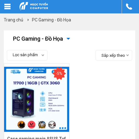
Trang chủ
PC Gaming - Đồ Họa
PC Gaming - Đồ Họa
Lọc sản phẩm
Sắp xếp theo
-5%
Case gaming main ASUS Tuf