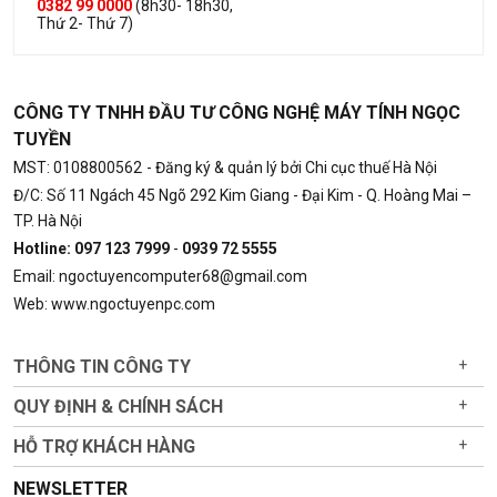
0382 99 0000
(8h30- 18h30,
Thứ 2- Thứ 7)
CÔNG TY TNHH ĐẦU TƯ CÔNG NGHỆ MÁY TÍNH NGỌC
TUYỀN
MST: 0108800562
- Đăng ký & quản lý bởi Chi cục thuế Hà Nội
Đ/C: Số 11 Ngách 45 Ngõ 292 Kim Giang - Đại Kim - Q. Hoàng Mai –
TP. Hà Nội
Hotline: 097 123 7999
-
0939 72 5555
Email: ngoctuyencomputer68@gmail.com
Web: www.ngoctuyenpc.com
THÔNG TIN CÔNG TY
+
QUY ĐỊNH & CHÍNH SÁCH
+
HỖ TRỢ KHÁCH HÀNG
+
NEWSLETTER