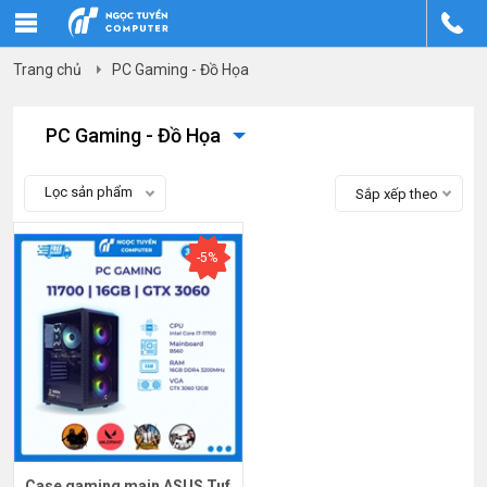
Trang chủ
PC Gaming - Đồ Họa
PC Gaming - Đồ Họa
Lọc sản phẩm
Sắp xếp theo
-5%
Case gaming main ASUS Tuf