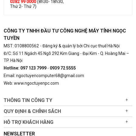
0382 99 0000
(8h30- 18h30,
Thứ 2- Thứ 7)
CÔNG TY TNHH ĐẦU TƯ CÔNG NGHỆ MÁY TÍNH NGỌC
TUYỀN
MST: 0108800562
- Đăng ký & quản lý bởi Chi cục thuế Hà Nội
Đ/C: Số 11 Ngách 45 Ngõ 292 Kim Giang - Đại Kim - Q. Hoàng Mai –
TP. Hà Nội
Hotline: 097 123 7999
-
0939 72 5555
Email: ngoctuyencomputer68@gmail.com
Web: www.ngoctuyenpc.com
THÔNG TIN CÔNG TY
+
QUY ĐỊNH & CHÍNH SÁCH
+
HỖ TRỢ KHÁCH HÀNG
+
NEWSLETTER