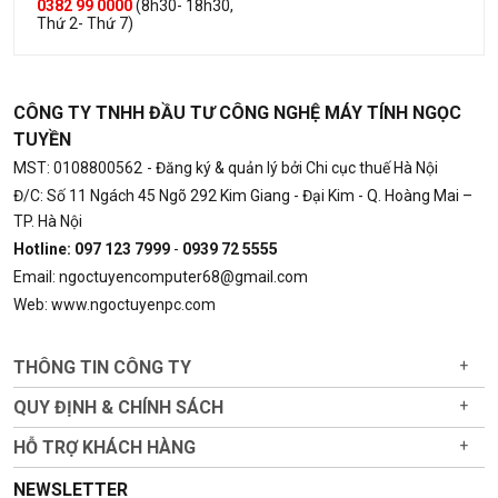
0382 99 0000
(8h30- 18h30,
Thứ 2- Thứ 7)
CÔNG TY TNHH ĐẦU TƯ CÔNG NGHỆ MÁY TÍNH NGỌC
TUYỀN
MST: 0108800562
- Đăng ký & quản lý bởi Chi cục thuế Hà Nội
Đ/C: Số 11 Ngách 45 Ngõ 292 Kim Giang - Đại Kim - Q. Hoàng Mai –
TP. Hà Nội
Hotline: 097 123 7999
-
0939 72 5555
Email: ngoctuyencomputer68@gmail.com
Web: www.ngoctuyenpc.com
THÔNG TIN CÔNG TY
+
QUY ĐỊNH & CHÍNH SÁCH
+
HỖ TRỢ KHÁCH HÀNG
+
NEWSLETTER