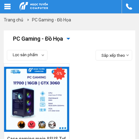
Trang chủ
PC Gaming - Đồ Họa
PC Gaming - Đồ Họa
Lọc sản phẩm
Sắp xếp theo
-5%
Case gaming main ASUS Tuf