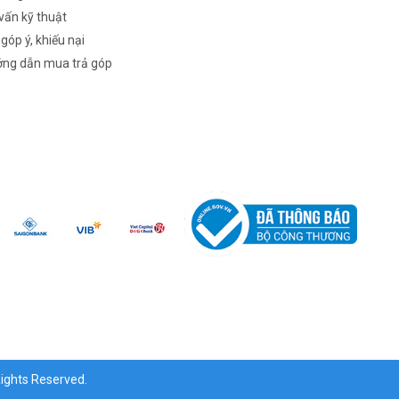
vấn kỹ thuật
 góp ý, khiếu nại
ng dẫn mua trả góp
ghts Reserved.