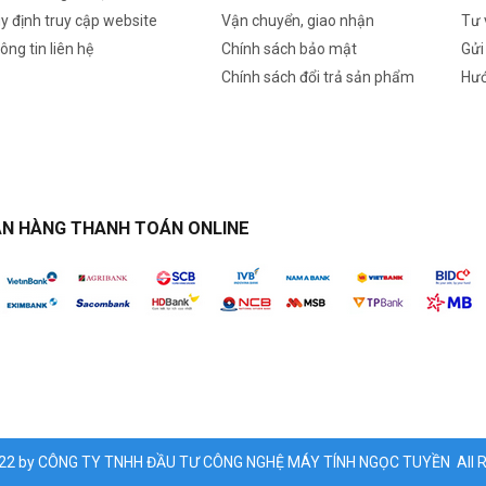
y định truy cập website
Vận chuyển, giao nhận
Tư 
ông tin liên hệ
Chính sách bảo mật
Gửi
Chính sách đổi trả sản phẩm
Hướ
N HÀNG THANH TOÁN ONLINE
022 by CÔNG TY TNHH ĐẦU TƯ CÔNG NGHỆ MÁY TÍNH NGỌC TUYỀN All Ri