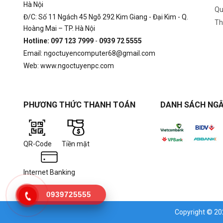
Hà Nội
Qu
Đ/C: Số 11 Ngách 45 Ngõ 292 Kim Giang - Đại Kim - Q.
Th
Hoàng Mai – TP. Hà Nội
Hotline: 097 123 7999
-
0939 72 5555
Email: ngoctuyencomputer68@gmail.com
Web: www.ngoctuyenpc.com
PHƯƠNG THỨC THANH TOÁN
DANH SÁCH NGÂ
QR-Code
Tiền mặt
Internet Banking
0939725555
Copyright © 2