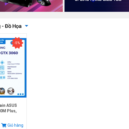
 - Đồ Họa
-5%
ain ASUS
0M Plus,
.
Giỏ hàng