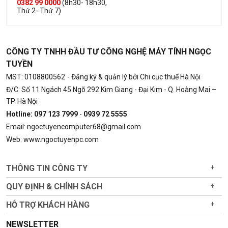
0382 99 0000
(8h30- 18h30,
Thứ 2- Thứ 7)
CÔNG TY TNHH ĐẦU TƯ CÔNG NGHỆ MÁY TÍNH NGỌC
TUYỀN
MST: 0108800562
- Đăng ký & quản lý bởi Chi cục thuế Hà Nội
Đ/C: Số 11 Ngách 45 Ngõ 292 Kim Giang - Đại Kim - Q. Hoàng Mai –
TP. Hà Nội
Hotline: 097 123 7999
-
0939 72 5555
Email: ngoctuyencomputer68@gmail.com
Web: www.ngoctuyenpc.com
THÔNG TIN CÔNG TY
+
QUY ĐỊNH & CHÍNH SÁCH
+
HỖ TRỢ KHÁCH HÀNG
+
NEWSLETTER