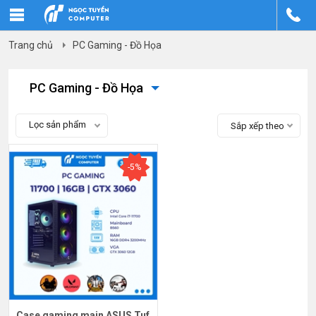
Trang chủ
PC Gaming - Đồ Họa
PC Gaming - Đồ Họa
Lọc sản phẩm
Sắp xếp theo
-5%
Case gaming main ASUS Tuf