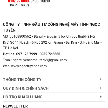
0382 99 0000
(8h30- 18h30,
Thứ 2- Thứ 7)
CÔNG TY TNHH ĐẦU TƯ CÔNG NGHỆ MÁY TÍNH NGỌC
TUYỀN
MST: 0108800562
- Đăng ký & quản lý bởi Chi cục thuế Hà Nội
Đ/C: Số 11 Ngách 45 Ngõ 292 Kim Giang - Đại Kim - Q. Hoàng Mai –
TP. Hà Nội
Hotline: 097 123 7999
-
0939 72 5555
Email: ngoctuyencomputer68@gmail.com
Web: www.ngoctuyenpc.com
THÔNG TIN CÔNG TY
+
QUY ĐỊNH & CHÍNH SÁCH
+
HỖ TRỢ KHÁCH HÀNG
+
NEWSLETTER