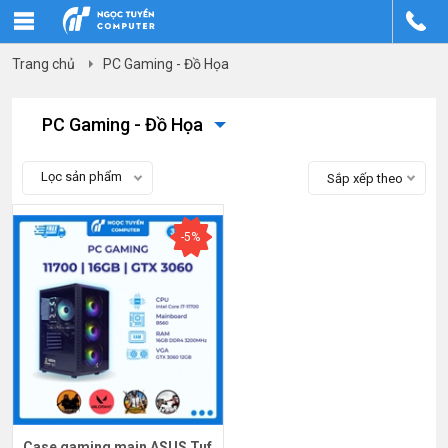
Trang chủ
PC Gaming - Đồ Họa
PC Gaming - Đồ Họa
Lọc sản phẩm
Sắp xếp theo
-5%
Case gaming main ASUS Tuf