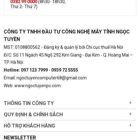
0382 99 0000
(8h30- 18h30,
Thứ 2- Thứ 7)
CÔNG TY TNHH ĐẦU TƯ CÔNG NGHỆ MÁY TÍNH NGỌC
TUYỀN
MST: 0108800562
- Đăng ký & quản lý bởi Chi cục thuế Hà Nội
Đ/C: Số 11 Ngách 45 Ngõ 292 Kim Giang - Đại Kim - Q. Hoàng Mai –
TP. Hà Nội
Hotline: 097 123 7999
-
0939 72 5555
Email: ngoctuyencomputer68@gmail.com
Web: www.ngoctuyenpc.com
THÔNG TIN CÔNG TY
+
QUY ĐỊNH & CHÍNH SÁCH
+
HỖ TRỢ KHÁCH HÀNG
+
NEWSLETTER