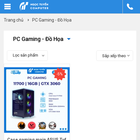
Trang chủ
PC Gaming - Đồ Họa
PC Gaming - Đồ Họa
Lọc sản phẩm
Sắp xếp theo
-5%
Case gaming main ASUS Tuf