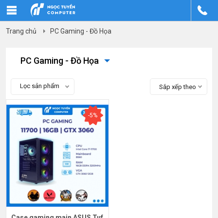
Trang chủ
PC Gaming - Đồ Họa
PC Gaming - Đồ Họa
Lọc sản phẩm
Sắp xếp theo
-5%
Case gaming main ASUS Tuf