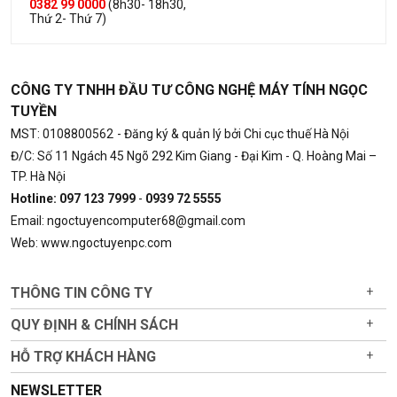
0382 99 0000
(8h30- 18h30,
Thứ 2- Thứ 7)
CÔNG TY TNHH ĐẦU TƯ CÔNG NGHỆ MÁY TÍNH NGỌC
TUYỀN
MST: 0108800562
- Đăng ký & quản lý bởi Chi cục thuế Hà Nội
Đ/C: Số 11 Ngách 45 Ngõ 292 Kim Giang - Đại Kim - Q. Hoàng Mai –
TP. Hà Nội
Hotline: 097 123 7999
-
0939 72 5555
Email: ngoctuyencomputer68@gmail.com
Web: www.ngoctuyenpc.com
THÔNG TIN CÔNG TY
+
QUY ĐỊNH & CHÍNH SÁCH
+
HỖ TRỢ KHÁCH HÀNG
+
NEWSLETTER