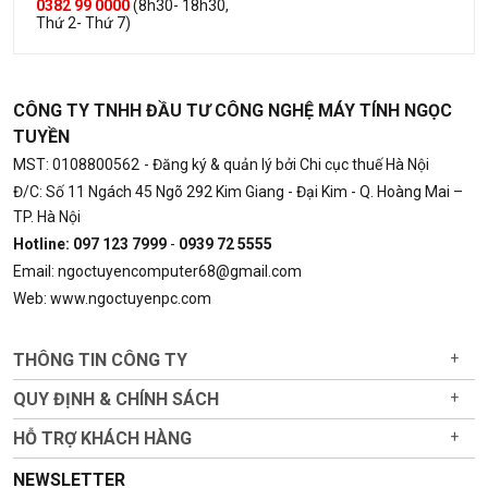
0382 99 0000
(8h30- 18h30,
Thứ 2- Thứ 7)
CÔNG TY TNHH ĐẦU TƯ CÔNG NGHỆ MÁY TÍNH NGỌC
TUYỀN
MST: 0108800562
- Đăng ký & quản lý bởi Chi cục thuế Hà Nội
Đ/C: Số 11 Ngách 45 Ngõ 292 Kim Giang - Đại Kim - Q. Hoàng Mai –
TP. Hà Nội
Hotline: 097 123 7999
-
0939 72 5555
Email: ngoctuyencomputer68@gmail.com
Web: www.ngoctuyenpc.com
THÔNG TIN CÔNG TY
+
QUY ĐỊNH & CHÍNH SÁCH
+
HỖ TRỢ KHÁCH HÀNG
+
NEWSLETTER