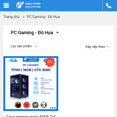
Trang chủ
PC Gaming - Đồ Họa
PC Gaming - Đồ Họa
Lọc sản phẩm
Sắp xếp theo
-5%
Case gaming main ASUS Tuf