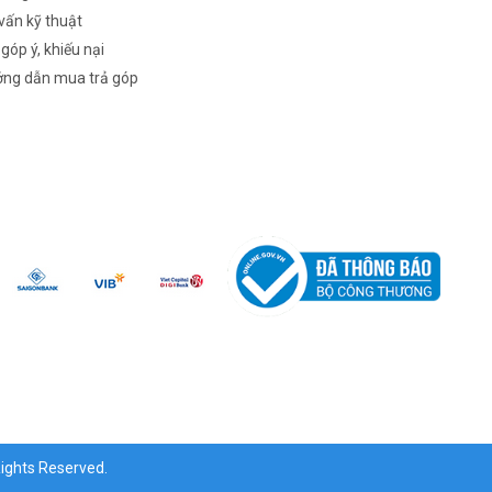
vấn kỹ thuật
 góp ý, khiếu nại
ng dẫn mua trả góp
ghts Reserved.