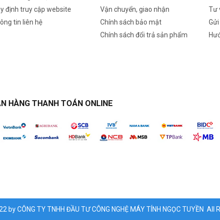
y định truy cập website
Vận chuyển, giao nhận
Tư 
ông tin liên hệ
Chính sách bảo mật
Gửi
Chính sách đổi trả sản phẩm
Hướ
N HÀNG THANH TOÁN ONLINE
022 by CÔNG TY TNHH ĐẦU TƯ CÔNG NGHỆ MÁY TÍNH NGỌC TUYỀN All Ri