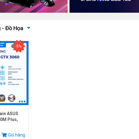
 - Đồ Họa
-5%
ain ASUS
0M Plus,
.
Giỏ hàng