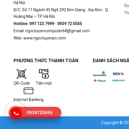
Hà Nội
Qu
Đ/C: Số 11 Ngách 45 Ngõ 292 Kim Giang - Đại Kim - Q.
Th
Hoàng Mai – TP. Hà Nội
Hotline: 097 123 7999
-
0939 72 5555
Email: ngoctuyencomputer68@gmail.com
Web: www.ngoctuyenpc.com
PHƯƠNG THỨC THANH TOÁN
DANH SÁCH NGÂ
QR-Code
Tiền mặt
Internet Banking
0939725555
Copyright © 2