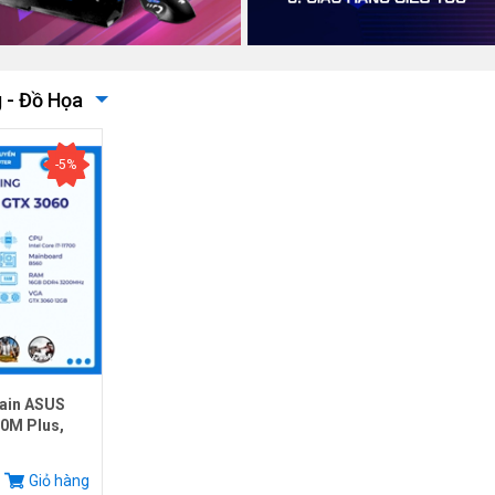
 - Đồ Họa
-5%
ain ASUS
0M Plus,
.
Giỏ hàng