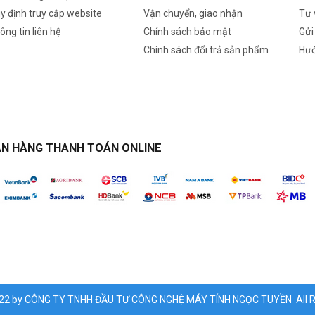
y định truy cập website
Vận chuyển, giao nhận
Tư 
ông tin liên hệ
Chính sách bảo mật
Gửi
Chính sách đổi trả sản phẩm
Hướ
N HÀNG THANH TOÁN ONLINE
022 by CÔNG TY TNHH ĐẦU TƯ CÔNG NGHỆ MÁY TÍNH NGỌC TUYỀN All Ri