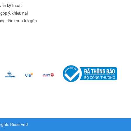
vấn kỹ thuật
 góp ý, khiếu nại
ng dẫn mua trả góp
ghts Reserved.