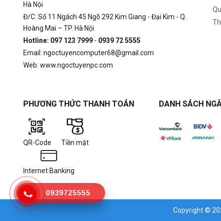
Hà Nội
Qu
Đ/C: Số 11 Ngách 45 Ngõ 292 Kim Giang - Đại Kim - Q.
Th
Hoàng Mai – TP. Hà Nội
Hotline: 097 123 7999
-
0939 72 5555
Email: ngoctuyencomputer68@gmail.com
Web: www.ngoctuyenpc.com
PHƯƠNG THỨC THANH TOÁN
DANH SÁCH NGÂ
QR-Code
Tiền mặt
Internet Banking
0939725555
Copyright © 2