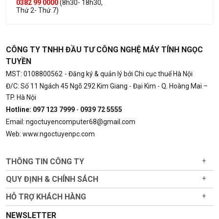
0382 99 0000
(8h30- 18h30,
Thứ 2- Thứ 7)
CÔNG TY TNHH ĐẦU TƯ CÔNG NGHỆ MÁY TÍNH NGỌC
TUYỀN
MST: 0108800562
- Đăng ký & quản lý bởi Chi cục thuế Hà Nội
Đ/C: Số 11 Ngách 45 Ngõ 292 Kim Giang - Đại Kim - Q. Hoàng Mai –
TP. Hà Nội
Hotline: 097 123 7999
-
0939 72 5555
Email: ngoctuyencomputer68@gmail.com
Web: www.ngoctuyenpc.com
THÔNG TIN CÔNG TY
+
QUY ĐỊNH & CHÍNH SÁCH
+
HỖ TRỢ KHÁCH HÀNG
+
NEWSLETTER