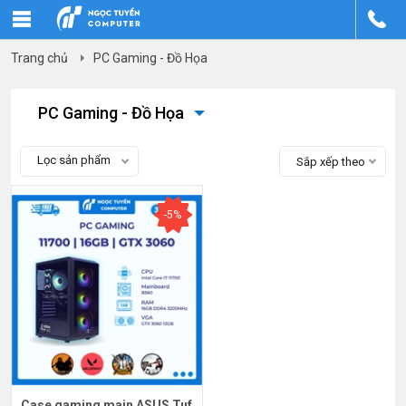
Trang chủ
PC Gaming - Đồ Họa
PC Gaming - Đồ Họa
Lọc sản phẩm
Sắp xếp theo
-5%
Case gaming main ASUS Tuf