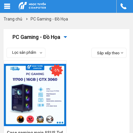
Trang chủ
PC Gaming - Đồ Họa
PC Gaming - Đồ Họa
Lọc sản phẩm
Sắp xếp theo
-5%
Case gaming main ASUS Tuf