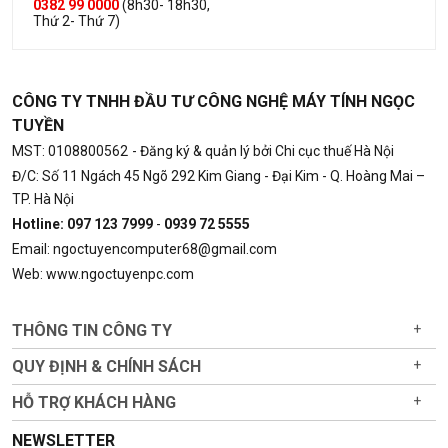
0382 99 0000
(8h30- 18h30,
Thứ 2- Thứ 7)
CÔNG TY TNHH ĐẦU TƯ CÔNG NGHỆ MÁY TÍNH NGỌC
TUYỀN
MST: 0108800562
- Đăng ký & quản lý bởi Chi cục thuế Hà Nội
Đ/C: Số 11 Ngách 45 Ngõ 292 Kim Giang - Đại Kim - Q. Hoàng Mai –
TP. Hà Nội
Hotline: 097 123 7999
-
0939 72 5555
Email: ngoctuyencomputer68@gmail.com
Web: www.ngoctuyenpc.com
THÔNG TIN CÔNG TY
+
QUY ĐỊNH & CHÍNH SÁCH
+
HỖ TRỢ KHÁCH HÀNG
+
NEWSLETTER