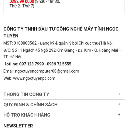
0382 99 0000
(8h30- 18h30,
Thứ 2- Thứ 7)
CÔNG TY TNHH ĐẦU TƯ CÔNG NGHỆ MÁY TÍNH NGỌC
TUYỀN
MST: 0108800562
- Đăng ký & quản lý bởi Chi cục thuế Hà Nội
Đ/C: Số 11 Ngách 45 Ngõ 292 Kim Giang - Đại Kim - Q. Hoàng Mai –
TP. Hà Nội
Hotline: 097 123 7999
-
0939 72 5555
Email: ngoctuyencomputer68@gmail.com
Web: www.ngoctuyenpc.com
THÔNG TIN CÔNG TY
+
QUY ĐỊNH & CHÍNH SÁCH
+
HỖ TRỢ KHÁCH HÀNG
+
NEWSLETTER