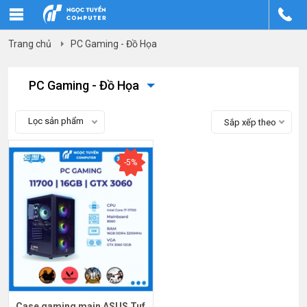
Trang chủ
PC Gaming - Đồ Họa
PC Gaming - Đồ Họa
Lọc sản phẩm
Sắp xếp theo
-5%
Case gaming main ASUS Tuf