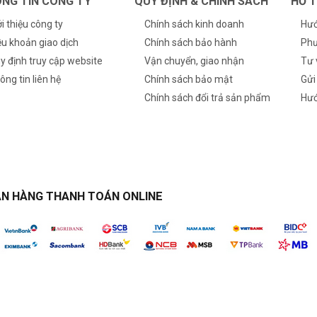
NG TIN CÔNG TY
QUY ĐỊNH & CHÍNH SÁCH
HỖ 
ới thiệu công ty
Chính sách kinh doanh
Hướ
ều khoản giao dịch
Chính sách bảo hành
Phư
y định truy cập website
Vận chuyển, giao nhận
Tư 
ông tin liên hệ
Chính sách bảo mật
Gửi
Chính sách đổi trả sản phẩm
Hướ
N HÀNG THANH TOÁN ONLINE