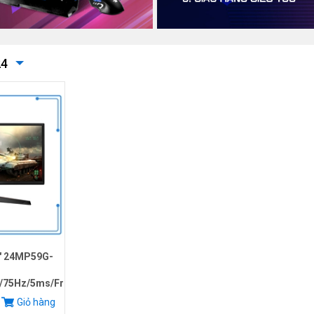
24
4" 24MP59G-
S/75Hz/5ms/FreeSync)
Giỏ hàng