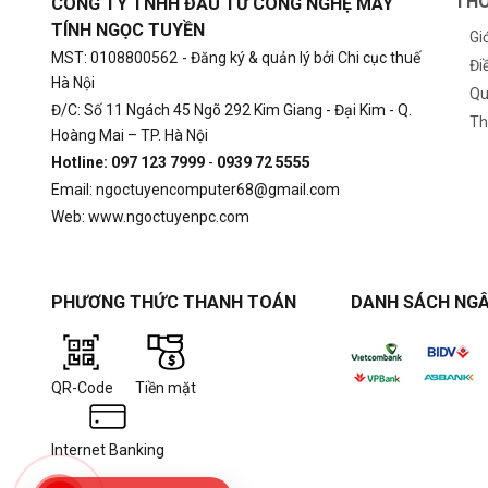
THÔ
CÔNG TY TNHH ĐẦU TƯ CÔNG NGHỆ MÁY
TÍNH NGỌC TUYỀN
Gi
MST: 0108800562
- Đăng ký & quản lý bởi Chi cục thuế
Đi
Hà Nội
Qu
Đ/C: Số 11 Ngách 45 Ngõ 292 Kim Giang - Đại Kim - Q.
Th
Hoàng Mai – TP. Hà Nội
Hotline: 097 123 7999
-
0939 72 5555
Email: ngoctuyencomputer68@gmail.com
Web: www.ngoctuyenpc.com
PHƯƠNG THỨC THANH TOÁN
DANH SÁCH NGÂ
QR-Code
Tiền mặt
Internet Banking