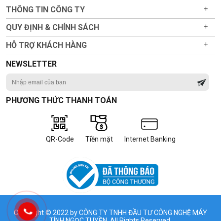
THÔNG TIN CÔNG TY
+
QUY ĐỊNH & CHÍNH SÁCH
+
HỖ TRỢ KHÁCH HÀNG
+
NEWSLETTER
PHƯƠNG THỨC THANH TOÁN
QR-Code
Tiền mặt
Internet Banking
Copyright © 2022 by CÔNG TY TNHH ĐẦU TƯ CÔNG NGHỆ MÁY
TÍNH NGỌC TUYỀN All Rights Reserved.