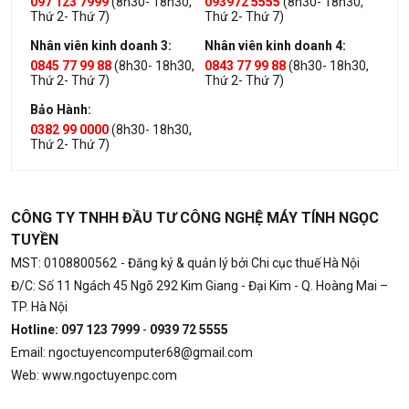
097 123 7999
(8h30- 18h30,
093972 5555
(8h30- 18h30,
Thứ 2- Thứ 7)
Thứ 2- Thứ 7)
Nhân viên kinh doanh 3:
Nhân viên kinh doanh 4:
0845 77 99 88
(8h30- 18h30,
0843 77 99 88
(8h30- 18h30,
Thứ 2- Thứ 7)
Thứ 2- Thứ 7)
Bảo Hành:
0382 99 0000
(8h30- 18h30,
Thứ 2- Thứ 7)
CÔNG TY TNHH ĐẦU TƯ CÔNG NGHỆ MÁY TÍNH NGỌC
TUYỀN
MST: 0108800562
- Đăng ký & quản lý bởi Chi cục thuế Hà Nội
Đ/C: Số 11 Ngách 45 Ngõ 292 Kim Giang - Đại Kim - Q. Hoàng Mai –
TP. Hà Nội
Hotline: 097 123 7999
-
0939 72 5555
Email: ngoctuyencomputer68@gmail.com
Web: www.ngoctuyenpc.com