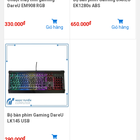
DareU EM908 RGB
EK1280s ABS
₫
₫
330.000
650.000
Giỏ hàng
Giỏ hàng
Bộ bàn phím Gaming DareU
LK145 USB
₫
290.000