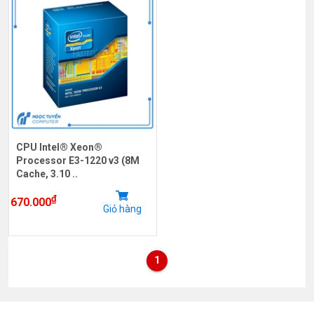
CPU Intel® Xeon®
Processor E3-1220 v3 (8M
Cache, 3.10 ..
₫
670.000
Giỏ hàng
1