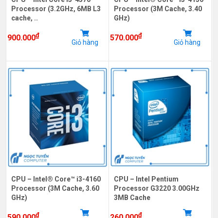
Processor (3.2GHz, 6MB L3
Processor (3M Cache, 3.40
cache, ..
GHz)
₫
₫
900.000
570.000
Giỏ hàng
Giỏ hàng
CPU – Intel® Core™ i3-4160
CPU – Intel Pentium
Processor (3M Cache, 3.60
Processor G3220 3.00GHz
GHz)
3MB Cache
₫
₫
590.000
260.000