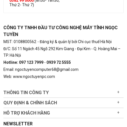
0382 99 0000
(8h30- 18h30,
Thứ 2- Thứ 7)
CÔNG TY TNHH ĐẦU TƯ CÔNG NGHỆ MÁY TÍNH NGỌC
TUYỀN
MST: 0108800562
- Đăng ký & quản lý bởi Chi cục thuế Hà Nội
Đ/C: Số 11 Ngách 45 Ngõ 292 Kim Giang - Đại Kim - Q. Hoàng Mai –
TP. Hà Nội
Hotline: 097 123 7999
-
0939 72 5555
Email: ngoctuyencomputer68@gmail.com
Web: www.ngoctuyenpc.com
THÔNG TIN CÔNG TY
+
QUY ĐỊNH & CHÍNH SÁCH
+
HỖ TRỢ KHÁCH HÀNG
+
NEWSLETTER