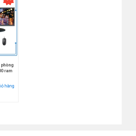
n phòng
00 ram
iỏ hàng