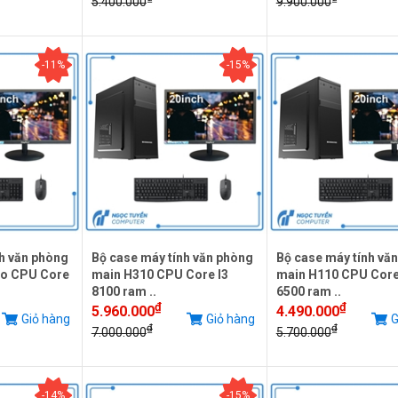
5.400.000
9.900.000
-11%
-15%
h văn phòng
Bộ case máy tính văn phòng
Bộ case máy tính vă
o CPU Core
main H310 CPU Core I3
main H110 CPU Core
8100 ram ..
6500 ram ..
₫
₫
5.960.000
4.490.000
Giỏ hàng
Giỏ hàng
G
₫
₫
7.000.000
5.700.000
-14%
-15%