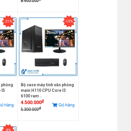
8.900.000
-21%
-15%
n phòng
Bộ case máy tính văn phòng
 I5
main H110 CPU Core I3
6100 ram ..
₫
4.500.000
iỏ hàng
Giỏ hàng
₫
5.300.000
-8%