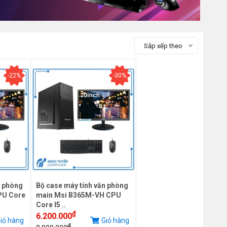
Sắp xếp theo
-22%
-30%
n phòng
Bộ case máy tính văn phòng
PU Core
main Msi B365M-VH CPU
Core I5 ..
₫
6.200.000
iỏ hàng
Giỏ hàng
₫