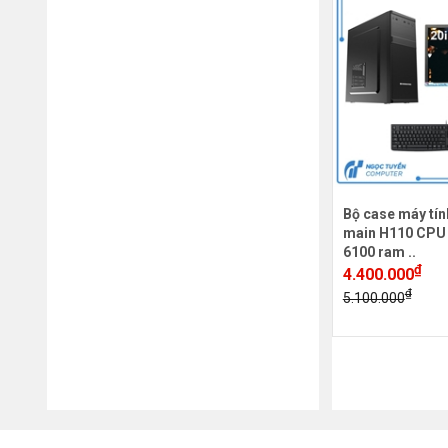
Bộ case máy tín
main H110 CPU 
6100 ram ..
₫
4.400.000
₫
5.100.000