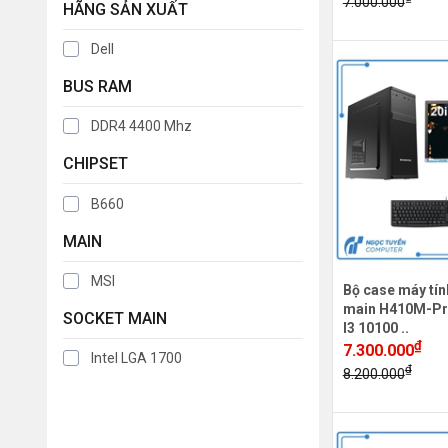
7.000.000
HÃNG SẢN XUẤT
Dell
BUS RAM
DDR4 4400 Mhz
CHIPSET
B660
MAIN
MSI
Bộ case máy tín
main H410M-Pr
SOCKET MAIN
I3 10100 ..
₫
7.300.000
Intel LGA 1700
₫
8.200.000