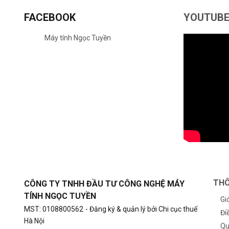
FACEBOOK
YOUTUB
Máy tính Ngọc Tuyền
THÔ
CÔNG TY TNHH ĐẦU TƯ CÔNG NGHỆ MÁY
TÍNH NGỌC TUYỀN
Gi
MST: 0108800562
- Đăng ký & quản lý bởi Chi cục thuế
Đi
Hà Nội
Qu