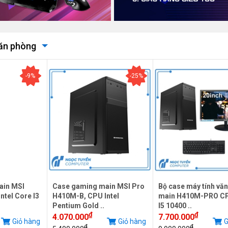
văn phòng
-9%
-25%
ain MSI
Case gaming main MSI Pro
Bộ case máy tính vă
tel Core I3
H410M-B, CPU Intel
main H410M-PRO C
Pentium Gold ..
I5 10400 ..
₫
₫
4.070.000
7.700.000
Giỏ hàng
Giỏ hàng
G
₫
₫