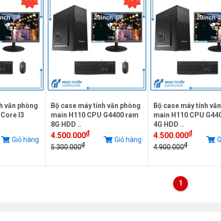
h văn phòng
Bộ case máy tính văn phòng
Bộ case máy tính vă
Core I3
main H110 CPU G4400 ram
main H110 CPU G44
8G HDD ..
4G HDD ..
₫
₫
4.500.000
4.500.000
Giỏ hàng
Giỏ hàng
G
₫
₫
5.300.000
4.900.000
1