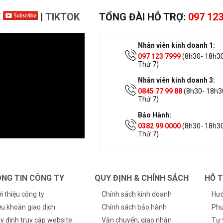
E
|
TIKTOK
TỔNG ĐÀI HỖ TRỢ:
097 123
Nhân viên kinh doanh 1:
097 123 7999
(8h30- 18h30
Thứ 7)
Nhân viên kinh doanh 3:
0845 77 99 88
(8h30- 18h30
Thứ 7)
Bảo Hành:
0382 99 0000
(8h30- 18h30
Thứ 7)
NG TIN CÔNG TY
QUY ĐỊNH & CHÍNH SÁCH
HỖ 
ới thiệu công ty
Chính sách kinh doanh
Hướ
ều khoản giao dịch
Chính sách bảo hành
Phư
y định truy cập website
Vận chuyển, giao nhận
Tư 