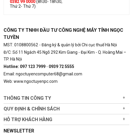
0382 99 0000
(8h30- 18h30,
Thứ 2- Thứ 7)
CÔNG TY TNHH ĐẦU TƯ CÔNG NGHỆ MÁY TÍNH NGỌC
TUYỀN
MST: 0108800562
- Đăng ký & quản lý bởi Chi cục thuế Hà Nội
Đ/C: Số 11 Ngách 45 Ngõ 292 Kim Giang - Đại Kim - Q. Hoàng Mai –
TP. Hà Nội
Hotline: 097 123 7999
-
0939 72 5555
Email: ngoctuyencomputer68@gmail.com
Web: www.ngoctuyenpc.com
THÔNG TIN CÔNG TY
+
QUY ĐỊNH & CHÍNH SÁCH
+
HỖ TRỢ KHÁCH HÀNG
+
NEWSLETTER