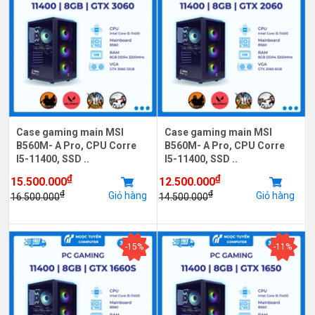
Case gaming main MSI
Case gaming main MSI
B560M- A Pro, CPU Corre
B560M- A Pro, CPU Corre
I5-11400, SSD ..
I5-11400, SSD ..
₫
₫
15.500.000
12.500.000
₫
₫
Giỏ hàng
Giỏ hàng
16.500.000
14.500.000
-15%
-11%