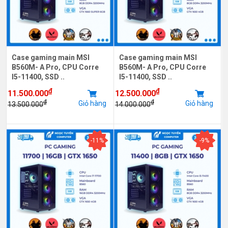
Case gaming main MSI
Case gaming main MSI
B560M- A Pro, CPU Corre
B560M- A Pro, CPU Corre
I5-11400, SSD ..
I5-11400, SSD ..
₫
₫
11.500.000
12.500.000
₫
₫
Giỏ hàng
Giỏ hàng
13.500.000
14.000.000
-11%
-9%