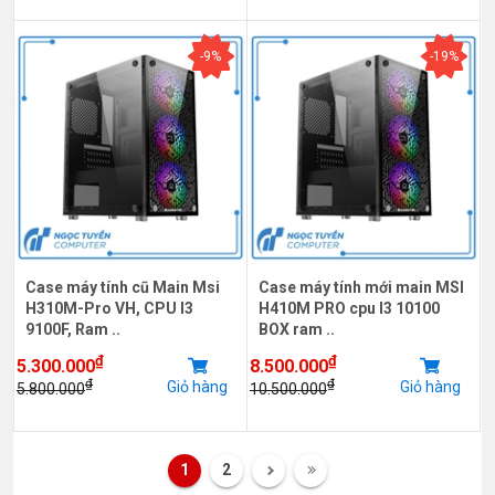
-9%
-19%
Case máy tính cũ Main Msi
Case máy tính mới main MSI
H310M-Pro VH, CPU I3
H410M PRO cpu I3 10100
9100F, Ram ..
BOX ram ..
₫
₫
5.300.000
8.500.000
₫
₫
Giỏ hàng
Giỏ hàng
5.800.000
10.500.000
1
2