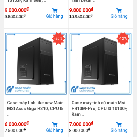
10105F, Ram 8GB, ..
ram Lexar ..
₫
₫
9.000.000
9.800.000
₫
₫
Giỏ hàng
Giỏ hàng
9.800.000
10.950.000
-20%
-12%
Case máy tính like new Main
Case máy tính cũ main Msi
MSI Asus Giga H310, CPU I5
H410M-Pro, CPU I3 10100F,
..
Ram ..
₫
₫
6.000.000
7.000.000
₫
₫
Giỏ hàng
Giỏ hàng
7.500.000
8.000.000