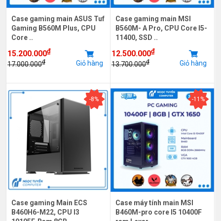
Case gaming main ASUS Tuf
Case gaming main MSI
Gaming B560M Plus, CPU
B560M- A Pro, CPU Core I5-
Core ..
11400, SSD ..
₫
₫
15.200.000
12.500.000
₫
₫
Giỏ hàng
Giỏ hàng
17.000.000
13.700.000
-8%
-11%
Case gaming Main ECS
Case máy tính main MSI
B460H6-M22, CPU I3
B460M-pro core I5 10400F