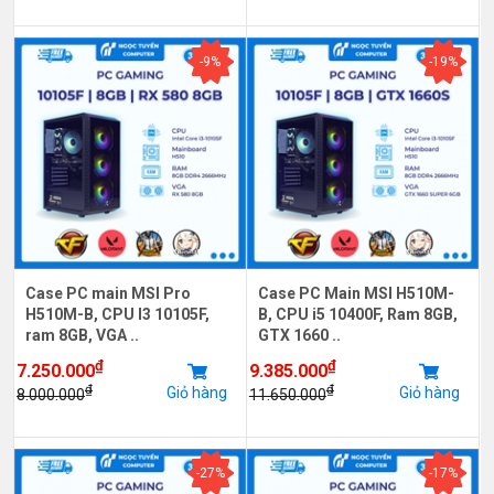
-9%
-19%
Case PC main MSI Pro
Case PC Main MSI H510M-
H510M-B, CPU I3 10105F,
B, CPU i5 10400F, Ram 8GB,
ram 8GB, VGA ..
GTX 1660 ..
₫
₫
7.250.000
9.385.000
₫
₫
Giỏ hàng
Giỏ hàng
8.000.000
11.650.000
-27%
-17%