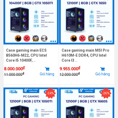
Case gaming main ECS
Case gaming main MSI Pro
B560H6-M22, CPU Intel
H610M-E DDR4, CPU Intel
Core I5 10400F, ..
Core I3 ..
₫
₫
8.000.000
9.955.000
₫
₫
Giỏ hàng
Giỏ hàng
11.000.000
12.000.000
-24%
-26%