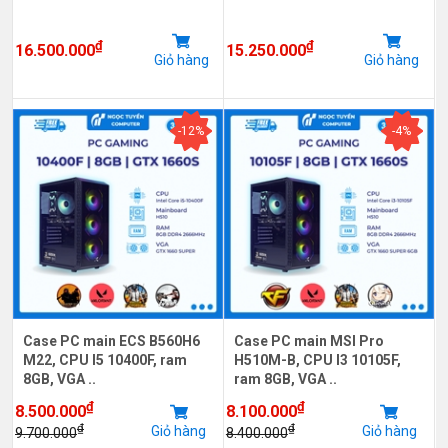
₫
₫
16.500.000
15.250.000
Giỏ hàng
Giỏ hàng
-12%
-4%
Case PC main ECS B560H6
Case PC main MSI Pro
M22, CPU I5 10400F, ram
H510M-B, CPU I3 10105F,
8GB, VGA ..
ram 8GB, VGA ..
₫
₫
8.500.000
8.100.000
₫
₫
Giỏ hàng
Giỏ hàng
9.700.000
8.400.000