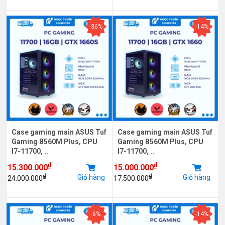
-36%
-14%
Case gaming main ASUS Tuf
Case gaming main ASUS Tuf
Gaming B560M Plus, CPU
Gaming B560M Plus, CPU
I7-11700, ..
I7-11700, ..
₫
₫
15.300.000
15.000.000
₫
₫
Giỏ hàng
Giỏ hàng
24.000.000
17.500.000
-6%
-14%