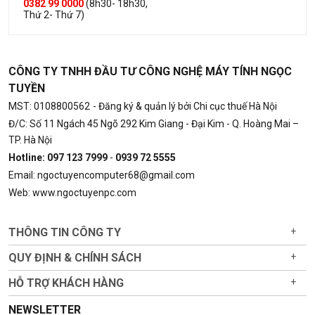
0382 99 0000
(8h30- 18h30,
Thứ 2- Thứ 7)
CÔNG TY TNHH ĐẦU TƯ CÔNG NGHỆ MÁY TÍNH NGỌC
TUYỀN
MST: 0108800562
- Đăng ký & quản lý bởi Chi cục thuế Hà Nội
Đ/C: Số 11 Ngách 45 Ngõ 292 Kim Giang - Đại Kim - Q. Hoàng Mai –
TP. Hà Nội
Hotline: 097 123 7999
-
0939 72 5555
Email: ngoctuyencomputer68@gmail.com
Web: www.ngoctuyenpc.com
THÔNG TIN CÔNG TY
+
QUY ĐỊNH & CHÍNH SÁCH
+
HỖ TRỢ KHÁCH HÀNG
+
NEWSLETTER