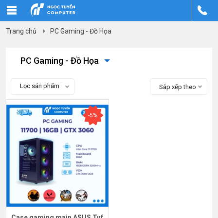
Trang chủ
PC Gaming - Đồ Họa
PC Gaming - Đồ Họa
Lọc sản phẩm
Sắp xếp theo
-5%
Case gaming main ASUS Tuf