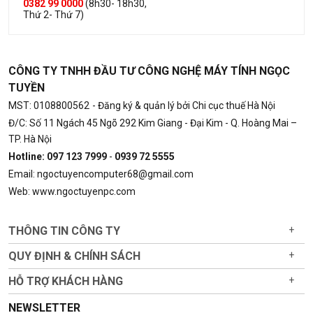
0382 99 0000
(8h30- 18h30,
Thứ 2- Thứ 7)
CÔNG TY TNHH ĐẦU TƯ CÔNG NGHỆ MÁY TÍNH NGỌC
TUYỀN
MST: 0108800562
- Đăng ký & quản lý bởi Chi cục thuế Hà Nội
Đ/C: Số 11 Ngách 45 Ngõ 292 Kim Giang - Đại Kim - Q. Hoàng Mai –
TP. Hà Nội
Hotline: 097 123 7999
-
0939 72 5555
Email: ngoctuyencomputer68@gmail.com
Web: www.ngoctuyenpc.com
THÔNG TIN CÔNG TY
+
QUY ĐỊNH & CHÍNH SÁCH
+
HỖ TRỢ KHÁCH HÀNG
+
NEWSLETTER