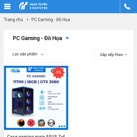
Trang chủ
PC Gaming - Đồ Họa
PC Gaming - Đồ Họa
Lọc sản phẩm
Sắp xếp theo
-5%
Case gaming main ASUS Tuf